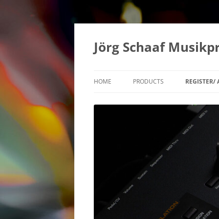
Zum
Inhalt
springen
Jörg Schaaf Musikp
HOME
PRODUCTS
REGISTER/
SAMPLE LIBRARIES
ZUR KASSE
BESTELLHISTORIE